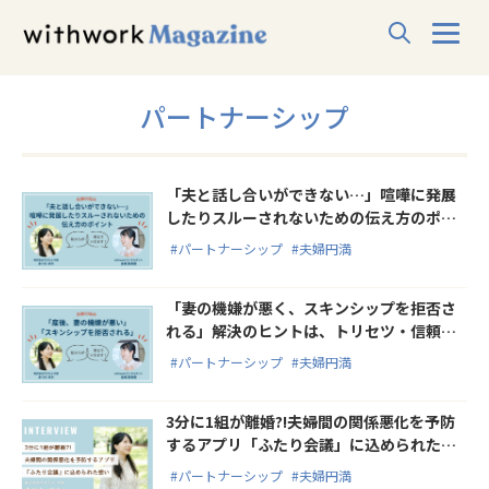
パートナーシップ
「夫と話し合いができない…」喧嘩に発展
したりスルーされないための伝え方のポイ
ント
#パートナーシップ
#夫婦円満
「妻の機嫌が悪く、スキンシップを拒否さ
れる」解決のヒントは、トリセツ・信頼・
タブー化しない
#パートナーシップ
#夫婦円満
3分に1組が離婚?!夫婦間の関係悪化を予防
するアプリ「ふたり会議」に込められた想
い
#パートナーシップ
#夫婦円満