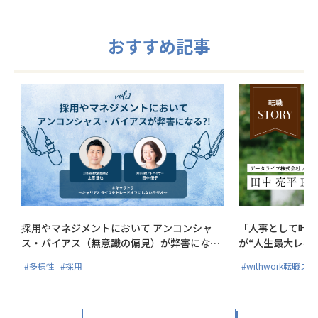
おすすめ記事
採用やマネジメントにおいて アンコンシャ
「人事として叶え
ス・バイアス（無意識の偏見）が弊害にな
が“人生最大レベ
る?!
#多様性
#採用
#withwork転職ス