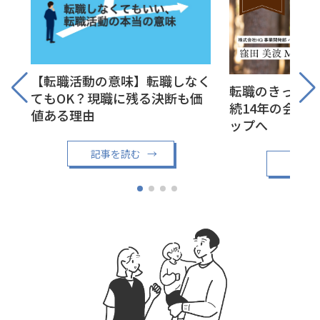
【転職活動の意味】転職しなく
転職のきっかけ
てもOK？現職に残る決断も価
続14年の会社
値ある理由
ップへ
記事を読む
→
記事を