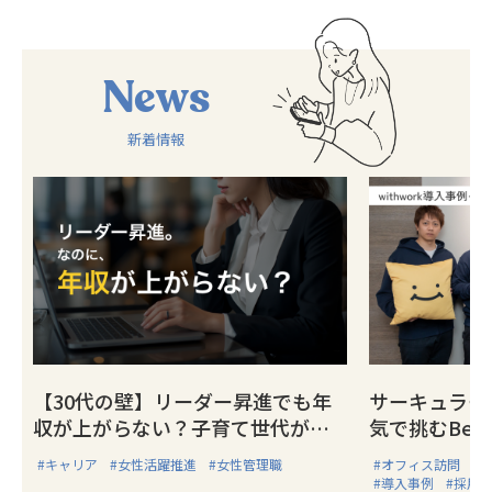
News
新着情報
【30代の壁】リーダー昇進でも年
サーキュラー
収が上がらない？子育て世代が陥
気で挑むBelo
る「キャリアの罠」と戦略的抜け
と“共闘”す
#キャリア
#女性活躍推進
#女性管理職
#オフィス訪問
#
出し方
ちされた、ミ
#導入事例
#採用