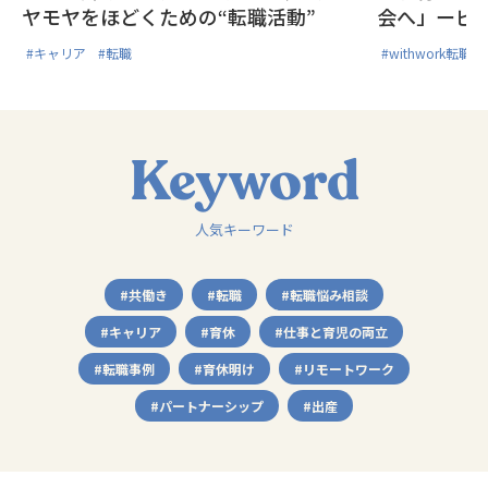
ヤモヤをほどくための“転職活動”
会へ」ービ
ンジ転職
#キャリア
#転職
#withwork転
Keyword
人気キーワード
#共働き
#転職
#転職悩み相談
#キャリア
#育休
#仕事と育児の両立
#転職事例
#育休明け
#リモートワーク
#パートナーシップ
#出産