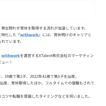
れ、男女問わず育休を取得する流れが加速しています。
に特化した『
withwork
』には、育休明けのキャリアと
られています。
、
withwork
を運営するXTalent株式会社のマーケティン
ビュー！
、39歳で第2子、2022年41歳で第3子を出産。
に出産、育休取得したほか、フルタイムでの復職もされて
のコツや転職を意識したタイミングなどを伺いました。