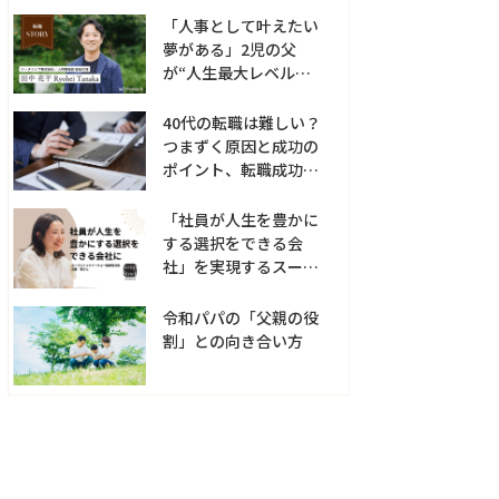
る?!
「人事として叶えたい
夢がある」2児の父
が“人生最大レベルの分
岐点”を経て得たもの
40代の転職は難しい？
つまずく原因と成功の
ポイント、転職成功事
例
「社員が人生を豊かに
する選択をできる会
社」を実現するスープ
ストックトーキョーの
取り組み
令和パパの「父親の役
割」との向き合い方