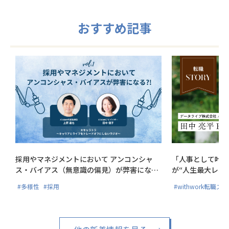
おすすめ記事
採用やマネジメントにおいて アンコンシャ
「人事として叶え
ス・バイアス（無意識の偏見）が弊害にな
が“人生最大レベ
る?!
#多様性
#採用
#withwork転職ス