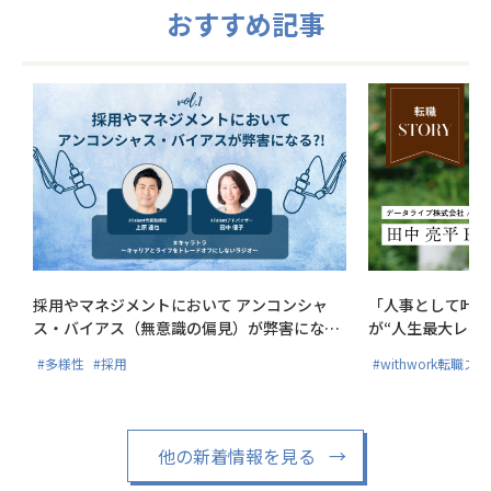
おすすめ記事
採用やマネジメントにおいて アンコンシャ
「人事として叶え
ス・バイアス（無意識の偏見）が弊害にな
が“人生最大レベ
る?!
#多様性
#採用
#withwork転職ス
他の新着情報を見る
→