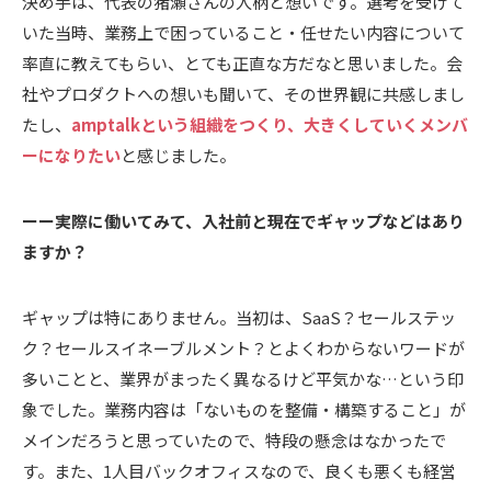
決め手は、代表の猪瀬さんの人柄と想いです。選考を受けて
いた当時、業務上で困っていること・任せたい内容について
率直に教えてもらい、とても正直な方だなと思いました。会
社やプロダクトへの想いも聞いて、その世界観に共感しまし
たし、
amptalkという組織をつくり、大きくしていくメンバ
ーになりたい
と感じました。
ーー実際に働いてみて、入社前と現在でギャップなどはあり
ますか？
ギャップは特にありません。当初は、SaaS？セールステッ
ク？セールスイネーブルメント？とよくわからないワードが
多いことと、業界がまったく異なるけど平気かな…という印
象でした。業務内容は「ないものを整備・構築すること」が
メインだろうと思っていたので、特段の懸念はなかったで
す。また、1人目バックオフィスなので、良くも悪くも経営