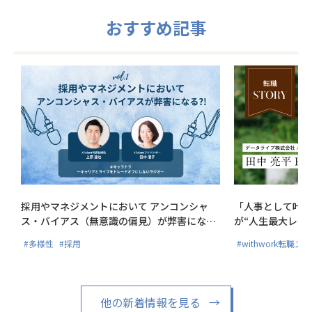
おすすめ記事
採用やマネジメントにおいて アンコンシャ
「人事として叶え
ス・バイアス（無意識の偏見）が弊害にな
が“人生最大レベ
る?!
#多様性
#採用
#withwork転職ス
他の新着情報を見る
→