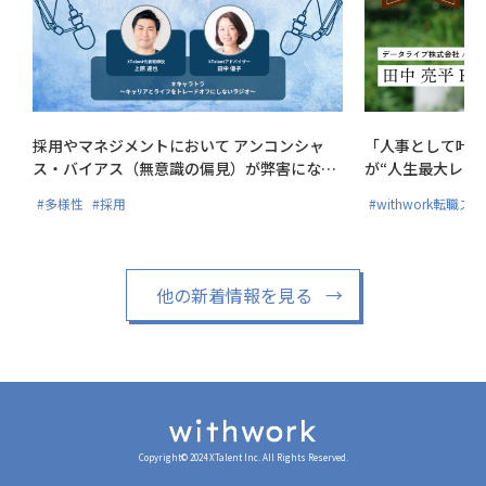
採用やマネジメントにおいて アンコンシャ
「人事として叶え
ス・バイアス（無意識の偏見）が弊害にな
が“人生最大レベ
る?!
#多様性
#採用
#withwork転職ス
他の新着情報を見る
→
Copyright© 2024 XTalent Inc. All Rights Reserved.