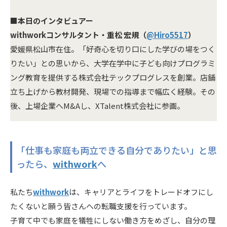
■本日のインタビュアー
withworkコンサルタント・重松 宏規（
@Hiro5517
）
愛媛県松山市在住。「好奇心を切り口にした学びの場をつく
りたい」との思いから、大学在学中に子ども向けプログラミ
ング教育を提供する株式会社テックプログレスを創業。店舗
立ち上げから教材開発、現場での指導まで幅広く経験。その
後、上場企業へM&Aし、XTalent株式会社に参画。
「仕事も家庭も両立できる自分でありたい」と思
ったら、
withwork
へ
私たち
withwork
は、キャリアとライフをトレードオフにし
たくないと願う皆さんへの転職支援を行っています。
子育て中でも家庭を犠牲にしない働き方をめざし、自分の理