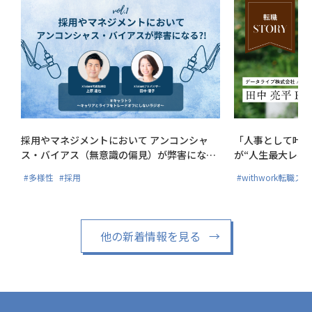
採用やマネジメントにおいて アンコンシャ
「人事として叶え
ス・バイアス（無意識の偏見）が弊害にな
が“人生最大レベ
る?!
#多様性
#採用
#withwork転職ス
他の新着情報を見る
→