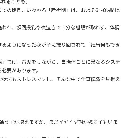
暮れることも。
までの期間、いわゆる「産褥期」は、およそ6～8週間と
追われ、頻回授乳や夜泣きで十分な睡眠が取れず、体調
けるようになった我が子に振り回されて「結局何もでき
。
活」では、育児をしながら、自治体ごとに異なるシステ
る必要があります。
な状況もストレスですし、そんな中で仕事復職を見据え
に通う子が増えますが、まだイヤイヤ期が残る子もいま