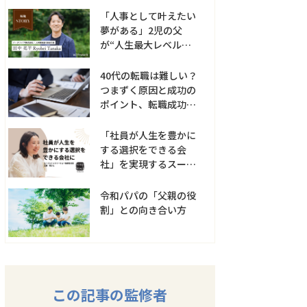
る?!
「人事として叶えたい
夢がある」2児の父
が“人生最大レベルの分
岐点”を経て得たもの
40代の転職は難しい？
つまずく原因と成功の
ポイント、転職成功事
例
「社員が人生を豊かに
する選択をできる会
社」を実現するスープ
ストックトーキョーの
取り組み
令和パパの「父親の役
割」との向き合い方
この記事の監修者