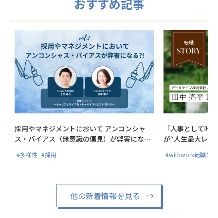
おすすめ記事
採用やマネジメントにおいて アンコンシャ
「人事として叶え
ス・バイアス（無意識の偏見）が弊害にな
が“人生最大レベ
る?!
#多様性
#採用
#withwork転職ス
他の新着情報を見る
→