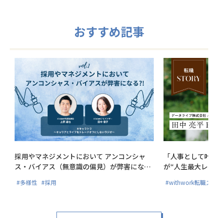
おすすめ記事
採用やマネジメントにおいて アンコンシャ
「人事として叶え
ス・バイアス（無意識の偏見）が弊害にな
が“人生最大レベ
る?!
#多様性
#採用
#withwork転職ス