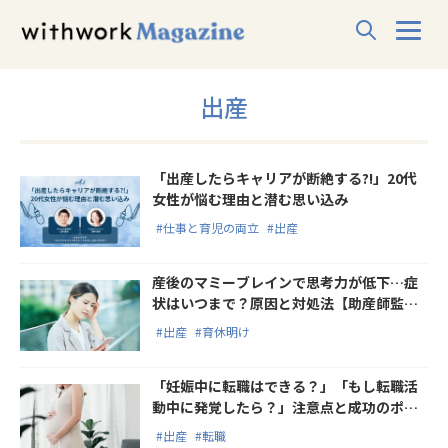
出産
「出産したらキャリアが断絶する?!」20代
女性が悩む理由と潜む思い込み
#仕事と育児の両立
#出産
産後のマミーブレインで思考力が低下…症
状はいつまで？原因と対処法【助産師監
修】
#出産
#育休明け
「妊娠中に転職はできる？」「もし転職活
動中に発覚したら？」注意点と成功のポイ
ント
#出産
#転職