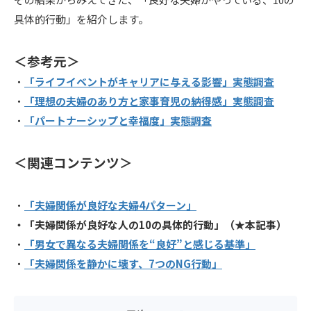
具体的行動」を紹介します。
＜参考元＞
・
「ライフイベントがキャリアに与える影響」実態調査
・
「理想の夫婦のあり方と家事育児の納得感」実態調査
・
「パートナーシップと幸福度」実態調査
＜関連コンテンツ＞
・
「夫婦関係が良好な夫婦4パターン」
・「夫婦関係が良好な人の10の具体的行動」（★本記事）
・
「男女で異なる夫婦関係を
“
良好
”
と感じる基準」
・
「夫婦関係を静かに壊す、
7
つの
NG
行動」