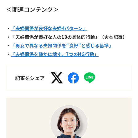
＜関連コンテンツ＞
・
「夫婦関係が良好な夫婦4パターン」
・「夫婦関係が良好な人の10の具体的行動」（★本記事）
・
「男女で異なる夫婦関係を
“
良好
”
と感じる基準」
・
「夫婦関係を静かに壊す、
7
つの
NG
行動」
記事をシェア