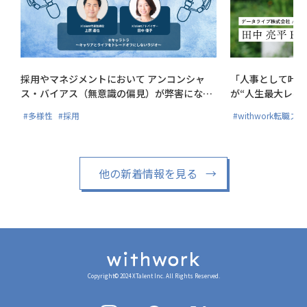
採用やマネジメントにおいて アンコンシャ
「人事として叶え
ス・バイアス（無意識の偏見）が弊害にな
が“人生最大レベ
る?!
#多様性
#採用
#withwork転職ス
他の新着情報を見る
→
Copyright© 2024 XTalent Inc. All Rights Reserved.