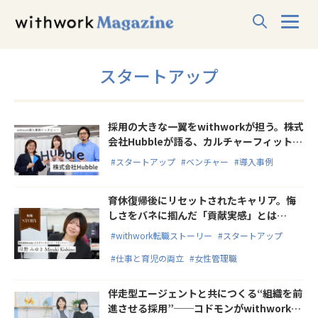
スタートアップ
採用の大きな一翼をwithworkが担う。株式
会社Hubbleが語る、カルチャーフィットを
外さない「自律型人材」の採用戦略
#スタートアップ
#ベンチャー
#導入事例
育休復帰後にリセットされたキャリア。悔
しさをバネに掴んだ「貢献実感」とは
【withwork転職ストーリー】
#withwork転職ストーリー
#スタートアップ
#仕事と育児の両立
#女性管理職
伴走型エージェントと共につくる“組織を前
進させる採用”──コドモンがwithworkを