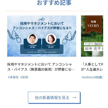
おすすめ記事
採用やマネジメントにおいて アンコンシャ
「人事として叶え
ス・バイアス（無意識の偏見）が弊害にな
が“人生最大レベ
る?!
#多様性
#採用
#withwork転職ス
他の新着情報を見る
→