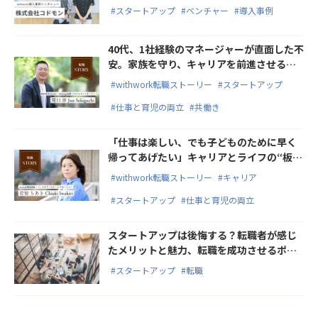
選び続ける理由
#スタートアップ
#ベンチャー
#導入事例
40代、1社経験のマネージャーが直面した不
安。家族を守り、キャリアを前進させるた
め選んだ転職
#withwork転職ストーリー
#スタートアップ
#仕事と育児の両立
#共働き
「仕事は楽しい、でも子どものために早く
帰ってあげたい」キャリアとライフの“板挟
み”から“両どり”を叶えた転職とは
#withwork転職ストーリー
#キャリア
#スタートアップ
#仕事と育児の両立
スタートアップは後悔する？転職者が感じ
たメリットと魅力、転職を成功させるポイ
ント
#スタートアップ
#転職