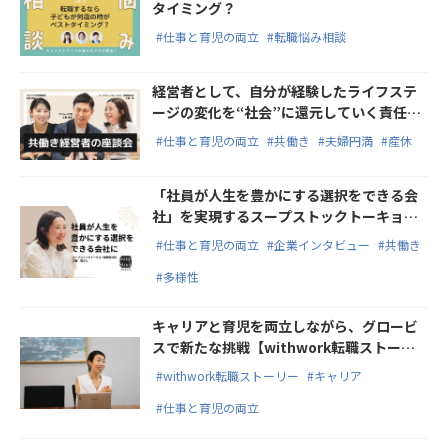
タイミング？
#仕事と育児の両立
#転職悩み相談
経営者として、自分が経験したライフステ
ージの変化を“社会”に還元していく責任が
ある【共働き経営者座談会】
#仕事と育児の両立
#共働き
#夫婦円満
#産休
「社員が人生を豊かにする選択をできる会
社」を実現するスープストックトーキョー
の取り組み
#仕事と育児の両立
#企業インタビュー
#共働き
#多様性
キャリアと育児を両立しながら、グロービ
スで新たな挑戦【withwork転職ストーリ
ー】
#withwork転職ストーリー
#キャリア
#仕事と育児の両立