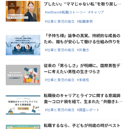
プしたい」“ママじゃない私”を取り戻した
転職とは
#withwork転職ストーリー
#キャリア
#仕事と育児の両立
#転職事例
「子持ち様」論争の真実。持続的な成長の
ため、誰もが安心して働ける仕組み作りを
#仕事と育児の両立
#共働き
従来の「男らしさ」が呪縛に。国際男性デ
ーに考えたい男性の生きづらさ
#仕事と育児の両立
#多様性
転職後のキャリアとライフに関する意識調
査〜コロナ禍を経て、生まれた “共働き3.0®️
世代”〜【後編】
#仕事と育児の両立
#調査レポート
転職するなら、子どもが何歳の時がベスト