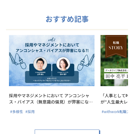
おすすめ記事
採用やマネジメントにおいて アンコンシャ
「人事として叶え
ス・バイアス（無意識の偏見）が弊害にな
が“人生最大レベ
る?!
#多様性
#採用
#withwork転職ス