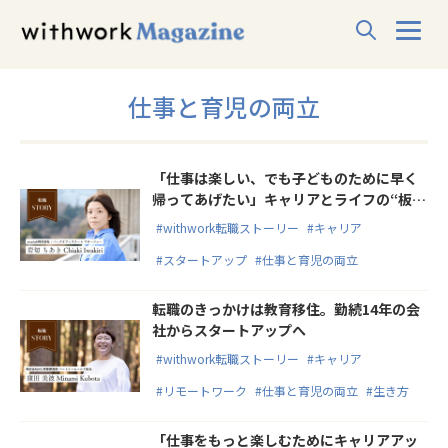
仕事と育児の両立
「仕事は楽しい、でも子どものために早く
帰ってあげたい」キャリアとライフの“板挟
み”から“両どり”を叶えた転職とは
#withwork転職ストーリー
#キャリア
#スタートアップ
#仕事と育児の両立
転職のきっかけは教育移住。勤続14年の会
社からスタートアップへ
#withwork転職ストーリー
#キャリア
#リモートワーク
#仕事と育児の両立
#生き方
「仕事をもっと楽しむためにキャリアアッ